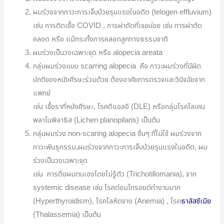
ผมร่วงจากภาวะการเจ็บป่วยรุนแรงในอดีต (telogen effluvium)
เช่น การติดเชื้อ
COVID ,
การผ่าตัดที่เจอบ่อย เช่น การผ่าตัด
คลอด หรือ แม้กระทั้งการคลอดลูกทางธรรมชาติ
ผมร่วงเป็นวงเฉพาะจุด หรือ alopecia areata
กลุ่มผมร่วงแบบ scarring alopecia คือ ภาวะผมร่วงที่มีผิด
ปกติของหนังศีรษะร่วมด้วย ต้องอาศัยการตรวจและวินิจฉัยจาก
แพทย์
เช่น เชื้อราที่หนังศีรษะ, โรคดีแอลอี (DLE) หรือกลุ่มโรคไลเคน
พลาโนพิลาธิส (Lichen planopilaris) เป็นต้น
กลุ่มผมร่วง non-scaring alopecia อื่นๆ ที่ไม่ใช้ ผมร่วงจาก
ภาวะพันธุกรรม,ผมร่วงจากภาวะการเจ็บป่วยรุนแรงในอดีต, ผม
ร่วงเป็นวงเฉพาะจุด
เช่น การดึงผมตนเองโดยไม่รู้ตัว (Trichotillomania), จาก
systemic disease เช่น โรคต่อมไทรอยด์ทำงานมาก
(Hyperthyroidism), โรคโลหิตจาง (Anemia) , โรค
ธาลัสซีเมีย
(Thalassemia) เป็นต้น