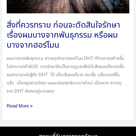
เรื่อง
ผม
สิ่งที่ควรทราบ ก่อนจะตัดสินใจรักษา
บางจาก
เรื่องผมบางจากพันธุกรรม หรือผม
พันธุกรรม
หรือ
บางจากฮอร์โมน
ผม
บางจาก
ผมบางจากพันธุกรรม สาเหตุเกิดจากฮอร์โมน DHT ที่ร่างกายสร้างขึ้น
ฮอร์โมน
ไม่สามารถกำจัดได้ การรักษาจึงเป็นการดูแลเพื่อให้เส้นผมแข็งแรงขึ้น
จนสามารถต่อสู้กับ DHT ได้ เมื่อเส้นผมที่บาง หนาขึ้น แข็งแรงดีขึ้น
แล้ว เมื่อหยุดการรักษา ผมจะค่อยๆกลับมาบางใหม่ เนื่องจาก สาเหตุ
จาก DHT ยังคงอยู่มาตลอด
Read More »