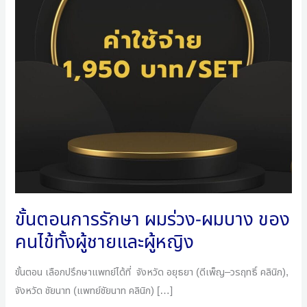
ร่วง-
ผม
บาง
ของ
คนไข้
ทั้ง
ผู้ชาย
และ
ผู้
หญิง
ขั้นตอนการรักษา ผมร่วง-ผมบาง ของ
คนไข้ทั้งผู้ชายและผู้หญิง
ขั้นตอน เลือกปรึกษาแพทย์ได้ที่ จังหวัด อยุธยา (ดีเพ็ญ–วรฤทธิ์ คลินิก),
จังหวัด ชัยนาท (แพทย์ชัยนาท คลินิก) […]