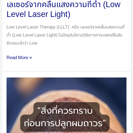
เลเซอร์จากคลื่นแสงความถี่ต่ำ (Low
เลเซอร์
จาก
Level Laser Light)
คลื่น
แสง
Low Level Laser Therapy (LLLT) หรือ เลเซอร์จากคลื่นแสงความถี่
ความถี่
ต่ำ (Low Level Laser Light) ในปัจจุบันมีงานวิจัยทางการแพทย์ยืนยัน
ต่ำ
ชัดเจนแล้วว่า Low
(Low
Read More »
Level
Laser
Light)
สิ่ง
ที่
ควร
ทราบ…
ก่อน
การ
ปลูก