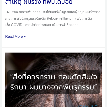
สาเหตุ ผมร่วง ที่พบได้บ่อย
ผมร่วงจากภาวะพันธุกรรมพบได้บ่อยทั้งในผู้ชายและผู้หญิง ผมร่วงจาก
ภาวะการเจ็บป่วยรุนแรงในอดีต (telogen effluvium) เช่น การติด
เชื้อ COVID , การผ่าตัดที่เจอบ่อย เช่น การผ่าตัดคลอด
Read More »
สิ่ง
ที่
ควร
ทราบ
ก่อน
จะ
ตัดสิน
ใจ
รักษา