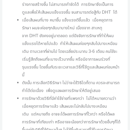
ร่างกายสร้างขึ้น ไม่สามารถกำจัดได้
การรักษาจึงเป็นการ
ดูแลเพื่อให้เส้นผมแข็งแรงขึ้น
จนสามารถต่อสู้กับ
DHT
ได้
เมื่อเส้นผมที่บาง หนาขึ้น แข็งแรงดีขึ้นแล้ว
เมื่อหยุดการ
รักษา ผมจะค่อยๆกลับมาบางใหม่ เนื่องจาก สาเหตุ
จาก
DHT
ยังคงอยู่มาตลอด
แต่ปัจจัยการรักษาที่ทำให้ผม
แข็งแรงได้หายไปแล้ว
ทำให้เส้นผมค่อยๆกลับไปบางเหมือน
เดิม ตามเวลาที่ผ่านไป
โดยเฉลี่ยประมาณ
3-6
เดือน คนไข้จะ
เริ่มรู้สึกถึงผมที่จะบางเร็วมากขึ้น หรือมีอาการผมร่วงที่
รุนแรงขึ้น โดยขึ้นกับระยะเวลาและวิธี่ที่ใช้ดูแลเส้นผมก่อนหน้า
นี้
ดังนั้น การเลือกวิธีรักษา ไม่ว่าจะใช้วิธีใดก็ตาม ควรจะสามารถ
ทำได้ต่อเนื่อง
เพื่อดูแลผลการรักษาให้ดีอยู่เสมอ
การรักษาด้วยวิธีที่มีค่าใช้จ่ายที่แพงกว่า
ไม่ได้หมายความว่า
เมื่อหยุดการรักษาแล้ว เส้นผมจะไม่กลับไปบางเหมือน
เดิม
แต่หมายถึง อาจจะได้ผลการรักษาที่ไวกว่า
หรือได้ผล
การรักษาที่เทียบเท่า หรืออาจจะน้อยกว่าการรักษาด้วยอื่นๆก็ได้
ขึ้นอยู่กับวิธีที่ใช้รักษานั้นๆ ไม่ใช้ขึ้นกับราคาที่ใช้ในการรักษา