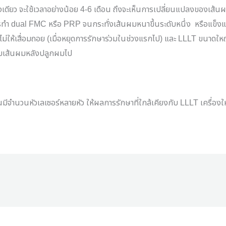
งเดียว จะใช้เวลาอย่างน้อย
4-6
เดือน ถึงจะเห็นการเปลี่ยนแปลงของเส้นผ
รทำ
dual FMC
หรือ
PRP
จนกระทั่งเส้นผมหนาขึ้นระดับหนึ่ง
หรือแข็ง
่ให้เสื่อมถอย
(
เมื่อหยุดการรักษาร่วมในช่วงแรกไป
)
และ
LLLT
ขนาดใหญ่
้กับเส้นผมหลังปลูกผมไป
นมีจำนวนหัวเลเซอร์หลายหัว ให้ผลการรักษาที่ใกล้เคียงกับ
LLLT
เครื่อง