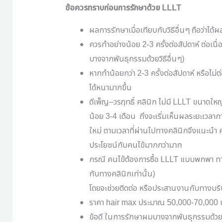
ข้อควรทราบก่อนการรักษาด้วย
LLLT
ผลการรักษาเมื่อเทียบกับวิธีอื่นๆ ถือว่าได
ควรทำอย่างน้อย
2-3
ครั้งต่อสัปดาห์ ต่อเนื
บางจากพันธุกรรมด้วยวิธีอื่นๆ
)
หากทำน้อยกว่า
2-3
ครั้งต่อสัปดาห์ หรือไม
ได้หนามากขึ้น
ดีเพ็ญ
–
วรฤทธิ์ คลินิก ไม่มี
LLLT
ขนาดใหญ่ท
น้อย
3-4
เดือน
ถึงจะเริ่มเห็นผลระยะเวลาการ
ใหม่ ตามเวลาที่ผ่านไปทางคลินิกจึงแนะนำ ค
ประโยชน์กับคนไข้มากกว่ามาก
กรณี คนไข้ต้องการซื้อ
LLLT
แบบพกพา ทา
กับทางคลินิกเท่านั้น
)
โดยจะช่วยติดต่อ หรือประสานงานกับทางบริษั
ราคา
hair max
ประมาณ
50,000-70,000
ข้อดี ในการรักษาผมบางจากพันธุกรรมด้ว