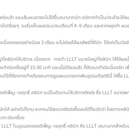
้ผลค่อนช้า และเส้นผมอาจจะไม่ได้ขึ้นหนามากนัก แต่หากทำเป็นประจำจะได้ผ
่องไปเรื่อยๆ
จะเริ่มเห็นผลประมาณเดือนที่
4- 6
เดือน และหากหยุดทำ ผมจ
่ต่อเนื่องตลอดอย่างน้อย
3
เดือน จะไม่ค่อยได้ผลลัพธ์ที่ดีนัก
ได้แค่เป็นปัจ
ี่คลินิกให้บริการ เนื่องจาก
การทำ
LLLT
ขนาดใหญ่ที่คลินิก ให้ได้ผลน
ทำต่อครั้งอยู่ที่
15-30
นาที และเมื่อได้ผลแล้ว ก็ต้องมาทำต่อเนื่องอีก เพ
นไข้ที่ต้องการทำหรือชอบการดูแลผมบางจากพันธุรรมด้วยวิธีนี้ ให้ซื้อ
LL
งดีเพ็ญ
–
วรฤทธิ์ คลินิก จะเป็นตัวแทนให้บริการติดต่อ ซื้อ
LLLT
ขนาดพกพ
ทให้ อย่างไรก็ตาม หากคนไข้สะดวกติดต่อซื้อเองได้ก็จะดีกว่า โดยทางคลินิ
บาท
ต่อเครื่อง
ย
LLLT
ในมุมมองของดีเพ็ญ
–
วรฤทธิ์ คลินิก คือ
LLLT
เหมาะมากสำหรั