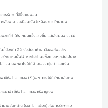
ลการรักษาที่ดีขึ้นแน่นอน
ะกลับมาบางเหมือนเดิม
(
เหมือนการรักษาผม
จัยบวกที่ทำให้รากผมแข็งแรงขึ้น แต่เส้นผมอาจจะไม่
ั้นก็ต้องทำ
2-3
ต่อสัปดาห์ และติดต่อกันอย่าง
ื่อรักษาผลนั้นไว้
หากไม่ทำผมก็จะค่อยๆกลับไปบาง
LT
ขนาดพกพาไปใช้ที่บ้านเองจะคุ้มค่า และเป็น
ายี่ห้อ
hair max
ให้
(
เฉพาะคนไข้ที่รักษาเส้นผม
กแนะนำ ยี่ห้อ
hair max
หรือ
igrow
บนำมาผสมผสาน
(combination)
กับการรักษาแบ